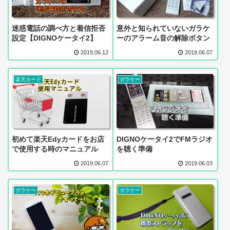
迷惑電話の調べ方と着信拒否
意外と知られていないガラケ
設定【DIGNOケータイ2】
ーのアラーム音の解除ボタン
2019.06.12
2019.06.07
楽天カード
ガラケー
初めて楽天Edyカードをお店
DIGNOケータイ2でFMラジオ
で使用する時のマニュアル
を聴く準備
2019.06.07
2019.06.03
ガラケー
ガラケー