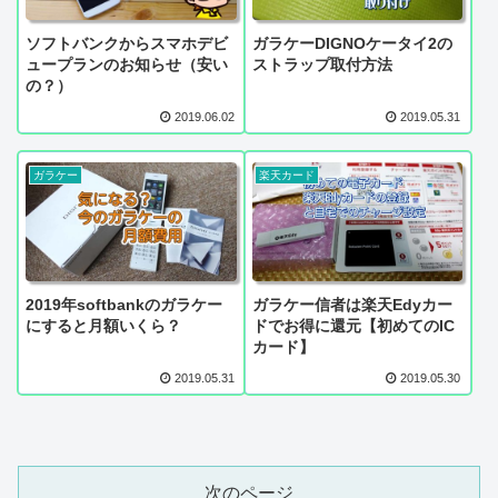
ソフトバンクからスマホデビ
ガラケーDIGNOケータイ2の
ュープランのお知らせ（安い
ストラップ取付方法
の？）
2019.06.02
2019.05.31
ガラケー
楽天カード
2019年softbankのガラケー
ガラケー信者は楽天Edyカー
にすると月額いくら？
ドでお得に還元【初めてのIC
カード】
2019.05.31
2019.05.30
次のページ