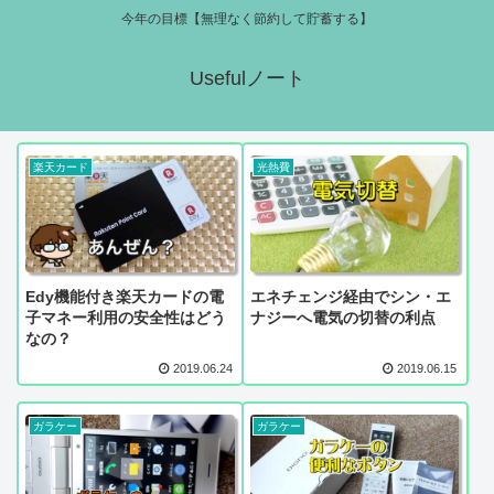
今年の目標【無理なく節約して貯蓄する】
Usefulノート
楽天カード
光熱費
Edy機能付き楽天カードの電
エネチェンジ経由でシン・エ
子マネー利用の安全性はどう
ナジーへ電気の切替の利点
なの？
2019.06.24
2019.06.15
ガラケー
ガラケー