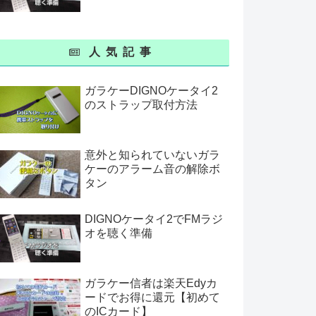
人気記事
ガラケーDIGNOケータイ2
のストラップ取付方法
意外と知られていないガラ
ケーのアラーム音の解除ボ
タン
DIGNOケータイ2でFMラジ
オを聴く準備
ガラケー信者は楽天Edyカ
ードでお得に還元【初めて
のICカード】