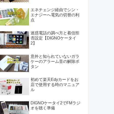
エネチェンジ経由でシン・
エナジーへ電気の切替の利
点
迷惑電話の調べ方と着信拒
否設定【DIGNOケータイ
2】
意外と知られていないガラ
ケーのアラーム音の解除ボ
タン
初めて楽天Edyカードをお
店で使用する時のマニュア
ル
DIGNOケータイ2でFMラジ
オを聴く準備