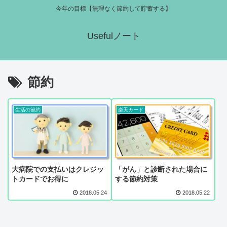
今年の目標【無理なく節約して貯蓄する】
Usefulノート
節約
生活の節約
楽天カード
大病院での支払いはクレジッ
「がん」と診断された場合に
トカードでお得に
する節約対策
2018.05.24
2018.05.22